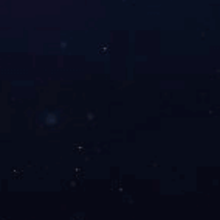

400-600-4155
1分钟快速体验
立即提
交

400-600-4155
手机：134 3302 4712
传真：
邮箱：lee@centersoft.com.cn