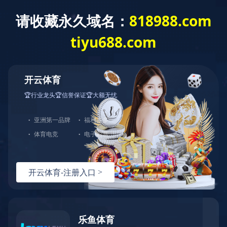
精密五金星空官方网页版-星空(中国)官方
塑胶制品ERP软件
3C电子星空官方网页版-星空(中国)官方
汽车配件ERP软件