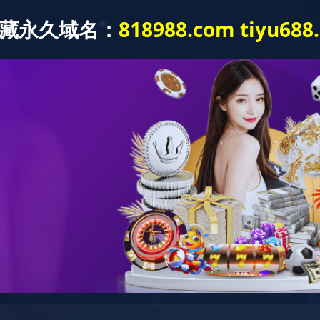
ERP产品
ERP方案
案例
服务
体验
新闻
Software
Solution
Case
Service
Experience
News