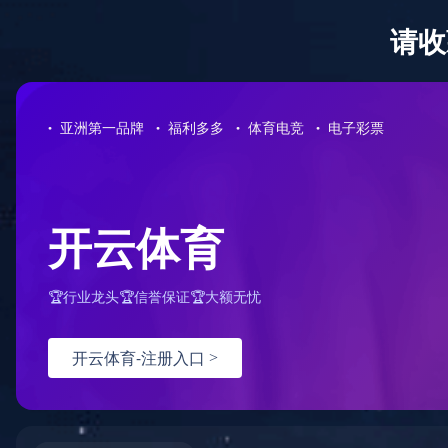
首页
Home