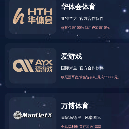
精密五金星空官方网页版-星空(中国)官方
塑胶
机械制造星空官方网页版-星空(中国)官方
照明
化工行业星空官方网页版-星空(中国)官方
玩具