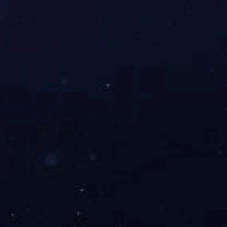
快捷导航
客户服务
体验中心
项目案例
新闻资讯
关注我