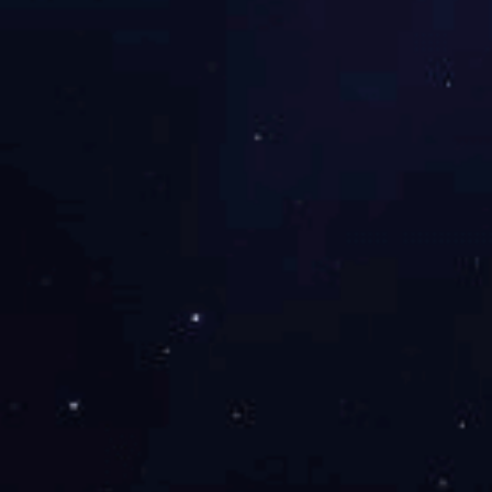
软件产品
解决方案
关于我们
星空官方网页版-星
精密五金星空官方
顺景介绍
空(中国)官方
网页版-星空(中国)
研发中心
官方
OA系统
发展历程
塑胶制品ERP软件
PLM系统
荣誉资质
3C电子星空官方网
MES系统
页版-星空(中国)官
更多ERP产品
方
汽车配件ERP软件