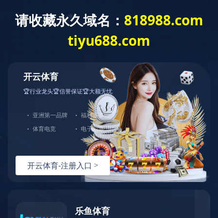
精密五金星空官方网页版-星空(中国)官方
塑胶制品ERP软件
3C电子星空官方网页版-星空(中国)官方
汽车配件ERP软件