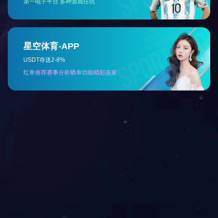
免费体验
免费演示
匹配与贵司高度契合
与销售顾问预约时间
的 系统导入信息真
我 们登门为您演示
实体验
专家诊断
客户参观
20多年经验的专家提
免费预约客户参观亲
供 企业信息化诊断
临 系统现场体验
免费申请试用

400-600-4155
1分钟快速体验