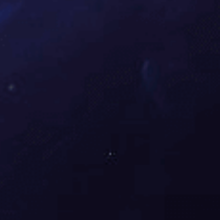
怎么评估星空官方网页版-星空(中国)官方 的集成效果?
企业数字化转型进程中，星空官方网页版-星空(中国)
官方 集成效果的评估是确保各业务系统高效协同的关
键环节。科学的评估体系不仅能验证集成成效，更能
为后续优化提供数据支撑。

2025-06-25