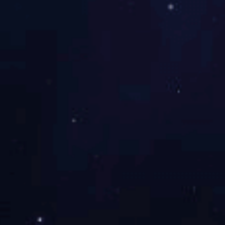
ERP能实现企业资源的统筹管理吗?
在全球化竞争加剧、市场不确定性增强的背景下，企
业资源统筹能力已成为决定生存与发展的关键。传统
管理模式下，财务、生产、供应链、人力等部门各自
为战，导致资源重复投入、决策滞后、响应迟缓等问
题频发。ERP通过构建“数据+流程+决策”三位一体的

2025-05-13
管理中枢，正在重塑企业资源统筹模式，实现从粗放
管理到精细化运营的跨越。那么您知道ERP​能实现企