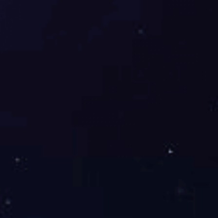
如何利用企业erp管理系统实现降本增效?
在数字化转型浪潮中，企业ERP管理系统已成为企业
降本增效的核心工具。通过整合财务、供应链、生
产、销售等核心业务流程，星空官方网页版-星空(中
国)官方 帮助企业打破信息孤岛，优化资源配置，提
升决策效率。那么您知道如何利用企业erp管理系统

2025-05-20
实现降本增效吗?