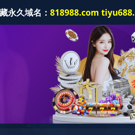
ERP产品
ERP方案
案例
服务
体验
新闻
Software
Solution
Case
Service
Experience
News