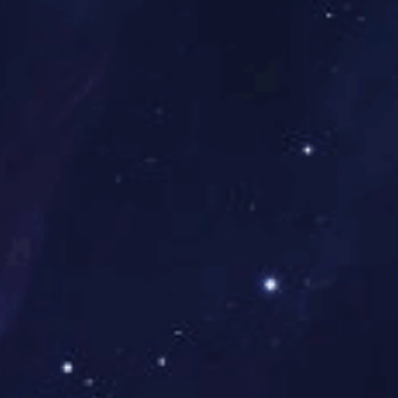
企业如何高效应用ERP软件?
在数字化转型浪潮中，ERP软件已成为企业整合资
源、优化流程、提升竞争力的核心工具。然而，许多
企业投入巨资引入ERP软件后，却因实施不当、使用
低效等问题陷入“上不去、下不来”的困境。那么您知
道企业如何高效应用ERP软件吗?

2025-09-10