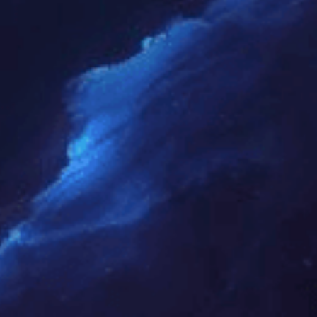
星空官方网页版-星空(中国)官方 如何进行成本计算?
在企业管理中，成本计算是财务控制和决策制定的核
心环节。星空官方网页版-星空(中国)官方 通过集成
业务流程和数据，为企业提供精准、高效的成本核算
方法，帮助管理者优化资源配置、降低运营成本并提
升盈利能力。无论是标准成本法、实际成本法，还是

2025-07-28
作业成本法(ABC)，不同的计算方式适用于不同的业
务场景，企业需结合自身特点选择合适的策略。