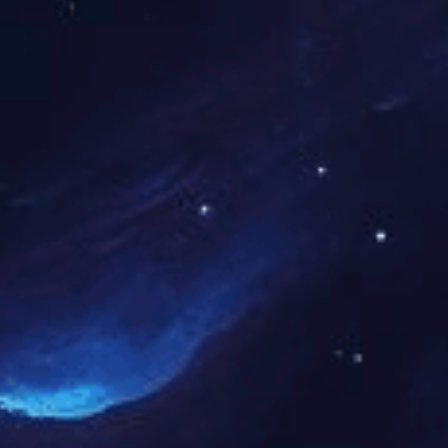
如何保证星空官方网页版-星空(中国)官方 的可靠性和延展性?
在数字化转型加速的当下，星空官方网页版-星空(中
国)官方 支撑着财务、供应链、生产、人力资源等核
心业务流程。然而，随着业务规模扩大、技术迭代加
速以及市场环境变化，企业对星空官方网页版-星空
(中国)官方 的要求已从“能用”转向“好用且能用得

2025-07-21
久”。一个不可靠的系统可能导致业务中断、数据丢
失、决策失误;而一个缺乏延展性的系统，则会在企业
成长或市场变化时显得力不从心，成为发展的瓶颈。
因此，在星空官方网页版-星空(中国)官方 的选型、
实施、运维乃至升级的整个生命周期中，都必须将可