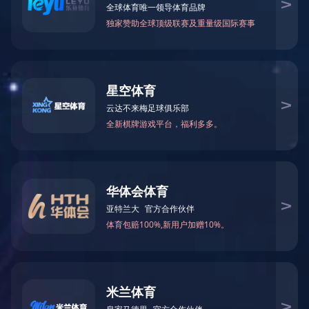
从工业经济到数字经济，企业的竞争维度已从“规模效应”转向“敏
捷响应”。传统企业若想在不确定性的市场中实现韧性增长，星空官方
网页版-星空(中国)官方 作为企业资源整合的核心工具，正成为重塑竞
争力的关键抓手。通过打通数据孤岛、优化业务流程、赋能智能决
策，星空官方网页版-星空(中国)官方 正帮助传统企业实现从“粗放管
理”到“精益运营”的跨越式升级。那么您知道传统企业如何利用
星空官
方网页版-星空(中国)官方
重塑竞争力吗?下面顺景软件小编为您介
绍：