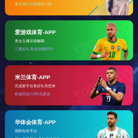
驱动决策”的模式，使企业能从“经验主义”转向“精准预判”，在竞争中
占据主动。
4、赋能供应链协同，构建韧性生态
传统企业的供应链常因信息不透明导致断供风险，而星空官方网
页版-星空(中国)官方 通过连接上下游伙伴，实现需求预测、库存共享
和物流跟踪的全程可视化。例如，星空官方网页版-星空(中国)官方 可
自动同步客户订单至供应商端，缩短采购周期。或通过区块链技术确
保原材料溯源，提升供应链可信度。这种“端到端”的协同能力，正成
为企业抵御外部冲击的核心竞争力。
综上所述，我们可以看出，星空官方网页版-星空(中国)官方 的价
值已超越工具属性，成为传统企业进化为“智慧生命体”的数字脊梁。
当企业通过星空官方网页版-星空(中国)官方 实现资源高效配置、流程
智能优化和生态协同创新时，其竞争力便不再局限于产品或成本，而
是升维至对市场变化的快速适应与价值创造能力。未来，能否深度应
用星空官方网页版-星空(中国)官方 ，或将决定传统企业在数字化赛道