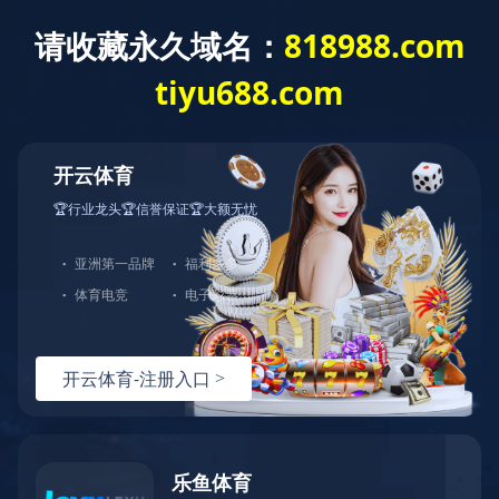
传统企业如何利用星空官方网页版-星空
(中国)官方 重塑竞争力?
来源： 星空官方网页版-星空(中国)官方
人气：19463
发表时间：
2025/10/15 11:04:09
【
小
中
大
】