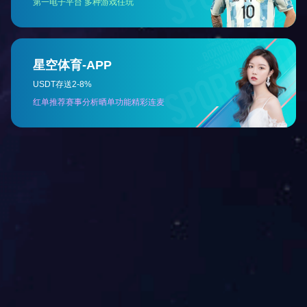
免费体验
免费演示
匹配与贵司高度契合
与销售顾问预约时间
的 系统导入信息真
我 们登门为您演示
实体验
专家诊断
客户参观
20多年经验的专家提
免费预约客户参观亲
供 企业信息化诊断
临 系统现场体验
免费申请试用

400-600-4155