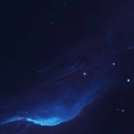
上面就是3c电子案例，有需要了解的朋友可以在官网星空官方
上一篇：
宇鹏科技