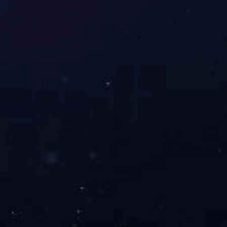
快捷导航
客户服务
体验中心
项目案例
新闻资讯
关注我