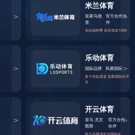
返回列表

相关推荐