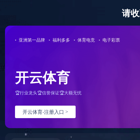
首页
Home