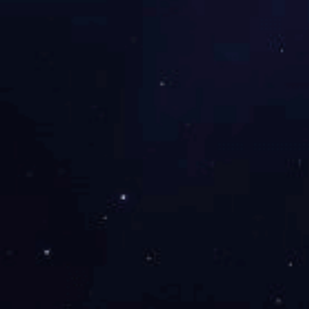
软件产品
解决方案
关于我们
星空官方网页版-星
精密五金星空官方
顺景介绍
空(中国)官方
网页版-星空(中国)
研发中心
官方
OA系统
发展历程
塑胶制品ERP软件
PLM系统
荣誉资质
3C电子星空官方网
MES系统
页版-星空(中国)官
更多ERP产品
方
汽车配件ERP软件