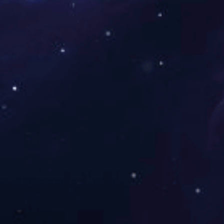
免费体验
匹配与贵司高度契合的 系
统导入信息真实体验
1